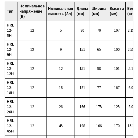
Номинальное
Номинальная
Длина
Ширина
Высота
Вес
Тип
напряжение
емкость (Ач)
(мм)
(мм)
(мм)
(кг)
(В)
HRL
12-
12
5
90
70
107
2.15
5H
HRL
12-
12
9
151
65
100
2.55
9H
HRL
12-
12
12
151
98
101
5.1
12H
HRL
12-
12
18
181
77
167
6.0
18H
HRL
12-
12
26
166
175
125
9.0
26H
HRL
12-
12
45
198
166
170
15.2
45H