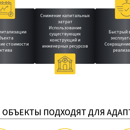
Снижение капитальных
затрат
Использование
питализации
Быстрый 
существующих
бъекта
эксплуа
конструкций и
ие стоимости
Сокращение
инженерных ресурсов
ктива
реализ
 ОБЪЕКТЫ ПОДХОДЯТ ДЛЯ АДА