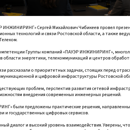
ЭР ИНЖИНИРИНГ» Сергей Михайлович Чибикеев провел презе
нных технологий и связи Ростовской области, а также веду
Телеком.
 компетенции Группы компаний «ПАУЭР ИНЖИНИРИНГ», много
 в области энергетики, телекоммуникаций и центров обработ
зи рассказали о приоритетных задачах, стоящих перед отрас
ммуникационной и цифровой инфраструктуры Ростовской обл
ществующих проблем, перспектив развития сетевой инфрастр
зможностям внедрения современных инженерных решений.
ИНГ» были предложены практические решения, направленны
зи и государственных цифровых сервисов.
вный диалог и высокий уровень взаимодействия. Уверены, чт