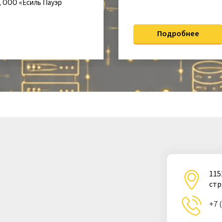
 ООО «Есиль Пауэр
Подробнее
115
стр
+7 