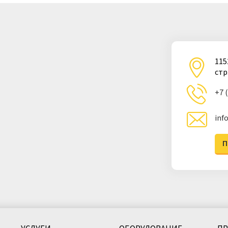
115
стр
+7 
inf
П